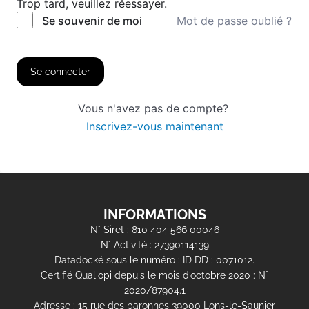
Trop tard, veuillez réessayer.
Mot de passe oublié ?
Se souvenir de moi
Se connecter
Vous n'avez pas de compte?
Inscrivez-vous maintenant
INFORMATIONS
N° Siret : 810 404 566 00046
N° Activité : 27390114139
Datadocké sous le numéro : ID DD : 0071012.
Certifié Qualiopi depuis le mois d’octobre 2020 : N°
2020/87904.1
Adresse : 15 rue des baronnes 39000 Lons-le-Saunier