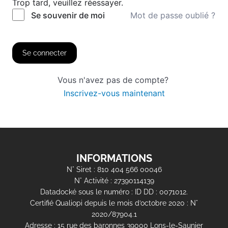
Trop tard, veuillez réessayer.
Mot de passe oublié ?
Se souvenir de moi
Se connecter
Vous n'avez pas de compte?
Inscrivez-vous maintenant
INFORMATIONS
N° Siret : 810 404 566 00046
N° Activité : 27390114139
Datadocké sous le numéro : ID DD : 0071012.
Certifié Qualiopi depuis le mois d’octobre 2020 : N°
2020/87904.1
Adresse : 15 rue des baronnes 39000 Lons-le-Saunier