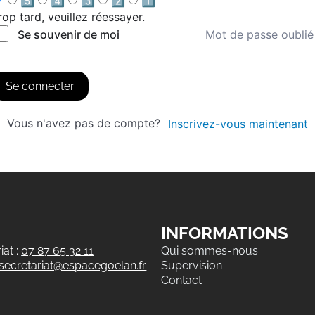
5️⃣
4️⃣
3️⃣
2️⃣
1️⃣
rop tard, veuillez réessayer.
Mot de passe oublié
Se souvenir de moi
Se connecter
Vous n'avez pas de compte?
Inscrivez-vous maintenant
INFORMATIONS
at :
07 87 65 32 11
Qui sommes-nous
secretariat@espacegoelan.fr
Supervision
Contact