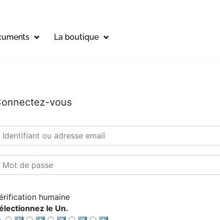
cuments
La boutique
onnectez-vous
érification humaine
électionnez le Un.