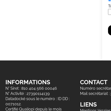
T
INFORMATIONS
CONTACT
N° Siret : 810 404 566 00046
Numéro secrétari
N° Activité : 27390114139
Mail secrétariat :
Datadocké sous le numéro : ID DD :
LIENS
0071012.
Certifié Qualiopi depuis le mois
Mentions légales