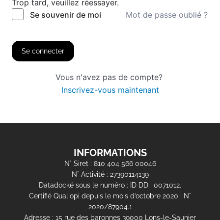
Trop tard, veuillez réessayer.
Mot de passe oublié ?
Se souvenir de moi
Se connecter
Vous n'avez pas de compte?
Inscrivez-vous maintenant
INFORMATIONS
N° Siret : 810 404 566 00046
N° Activité : 27390114139
Datadocké sous le numéro : ID DD : 0071012.
Certifié Qualiopi depuis le mois d’octobre 2020 : N°
2020/87904.1
Adresse : 15 rue des baronnes 39000 Lons-le-Saunier