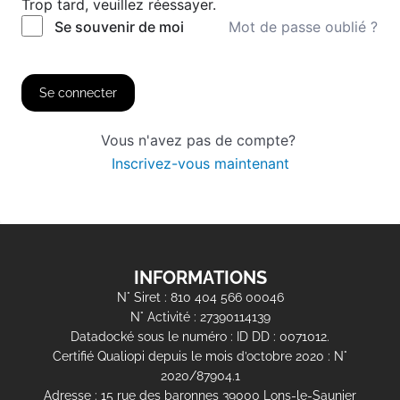
Trop tard, veuillez réessayer.
Mot de passe oublié ?
Se souvenir de moi
Se connecter
Vous n'avez pas de compte?
Inscrivez-vous maintenant
INFORMATIONS
N° Siret : 810 404 566 00046
N° Activité : 27390114139
Datadocké sous le numéro : ID DD : 0071012.
Certifié Qualiopi depuis le mois d’octobre 2020 : N°
2020/87904.1
Adresse : 15 rue des baronnes 39000 Lons-le-Saunier