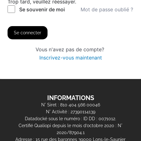
Trop tard, veuillez réessayer.
Mot de passe oublié ?
Se souvenir de moi
Se connecter
Vous n'avez pas de compte?
Inscrivez-vous maintenant
INFORMATIONS
N° Siret : 810 404 566 00046
N° Activité : 27390114139
Datadocké sous le numéro : ID DD : 0071012.
Certifié Qualiopi depuis le mois d’octobre 2020 : N°
2020/87904.1
Adresse : 15 rue des baronnes 39000 Lons-le-Saunier