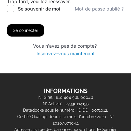
Trop tard, veuillez réessayer.
Mot de passe oublié ?
Se souvenir de moi
Se connecter
Vous n'avez pas de compte?
Inscrivez-vous maintenant
INFORMATIONS
N° Siret : 810 404 566 00046
N° Activité : 27390114139
Datadocké sous le numéro : ID DD : 0071012.
Certifié Qualiopi depuis le mois d’octobre 2020 : N°
2020/87904.1
Adresse : 15 rue des baronnes 39000 Lons-le-Saunier