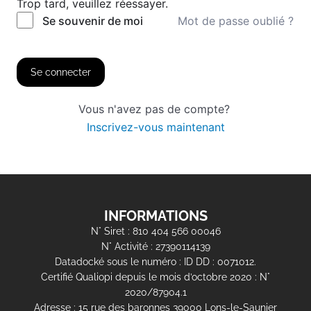
Trop tard, veuillez réessayer.
Mot de passe oublié ?
Se souvenir de moi
Se connecter
Vous n'avez pas de compte?
Inscrivez-vous maintenant
INFORMATIONS
N° Siret : 810 404 566 00046
N° Activité : 27390114139
Datadocké sous le numéro : ID DD : 0071012.
Certifié Qualiopi depuis le mois d’octobre 2020 : N°
2020/87904.1
Adresse : 15 rue des baronnes 39000 Lons-le-Saunier