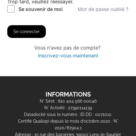
Trop tard, veuillez réessayer.
Mot de passe oublié ?
Se souvenir de moi
Se connecter
Vous n'avez pas de compte?
Inscrivez-vous maintenant
INFORMATIONS
N° Siret : 810 404 566 00046
N° Activité : 27390114139
Datadocké sous le numéro : ID DD : 0071012.
Certifié Qualiopi depuis le mois d’octobre 2020 : N°
2020/87904.1
Adresse : 15 rue des baronnes 39000 Lons-le-Saunier