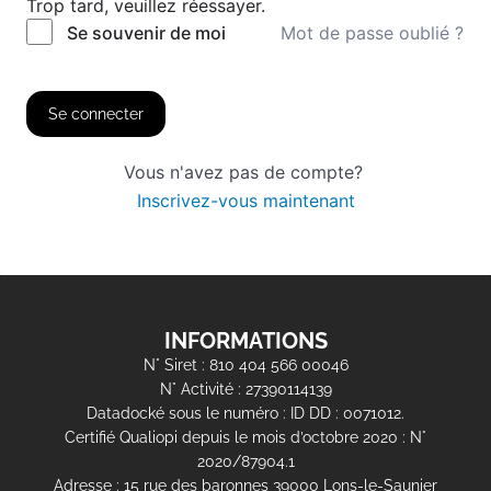
Trop tard, veuillez réessayer.
Mot de passe oublié ?
Se souvenir de moi
Se connecter
Vous n'avez pas de compte?
Inscrivez-vous maintenant
INFORMATIONS
N° Siret : 810 404 566 00046
N° Activité : 27390114139
Datadocké sous le numéro : ID DD : 0071012.
Certifié Qualiopi depuis le mois d’octobre 2020 : N°
2020/87904.1
Adresse : 15 rue des baronnes 39000 Lons-le-Saunier