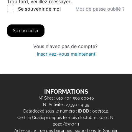
Trop tard, veuillez réessayer.
Mot de passe oublié ?
Se souvenir de moi
Se connecter
Vous n'avez pas de compte?
Inscrivez-vous maintenant
INFORMATIONS
N° Siret : 810 404 566 00046
N° Activité : 27390114139
Datadocké sous le numéro : ID DD : 0071012.
Certifié Qualiopi depuis le mois d’octobre 2020 : N°
2020/87904.1
Adresse : 15 rue des baronnes 39000 Lons-le-Saunier