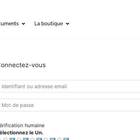
cuments
La boutique
onnectez-vous
érification humaine
électionnez le Un.