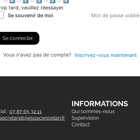
4️⃣
1️⃣
3️⃣
2️⃣
5️⃣
rop tard, veuillez réessayer.
Mot de passe oublié
Se souvenir de moi
Se connecter
Vous n'avez pas de compte?
Inscrivez-vous maintenant
INFORMATIONS
at :
07 87 65 32 11
Qui sommes-nous
secretariat@espacegoelan.fr
Supervision
Contact