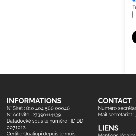
T
INFORMATIONS
CONTACT
N° Siret : 810 404 566 00046
Numéro secrétari
N° Activité : 27390114139
Mail secrétariat :
Datadocké sous le numéro : ID DD :
LIENS
0071012.
Certifié Qualiopi depuis le mois
Mentions légales