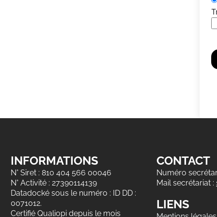
T
INFORMATIONS
CONTACT
N° Siret : 810 404 566 00046
Numéro secrétari
N° Activité : 27390114139
Mail secrétariat :
Datadocké sous le numéro : ID DD :
LIENS
0071012.
Certifié Qualiopi depuis le mois
Mentions légales