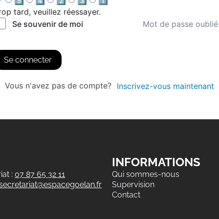
5️⃣
4️⃣
2️⃣
3️⃣
1️⃣
rop tard, veuillez réessayer.
Mot de passe oublié
Se souvenir de moi
Se connecter
Vous n'avez pas de compte?
Inscrivez-vous maintenant
INFORMATIONS
at :
07 87 65 32 11
Qui sommes-nous
secretariat@espacegoelan.fr
Supervision
Contact