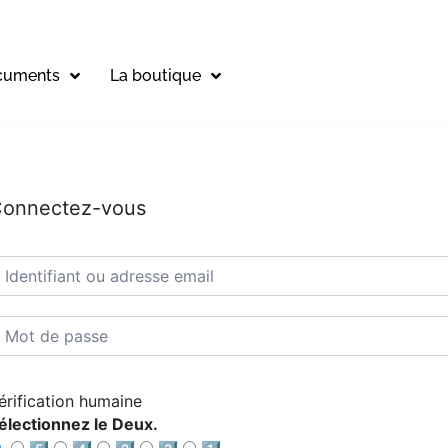
cuments
La boutique
onnectez-vous
érification humaine
électionnez le Deux.