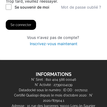
Trop tard, veuillez réessayer.
Mot de passe oublié ?
Se souvenir de moi
Se connecter
Vous n'avez pas de compte?
Inscrivez-vous maintenant
INFORMATIONS
N° Siret : 810 404 566 00046
N° Activité : 27390114139
Datadocké sous le numéro : ID DD : 0071012.
Certifié Qualiopi depuis le mois d’octobre 2020 : N°
2020/87904.1
Adresse : 15 rue des baronnes 39000 Lons-le-Saunier