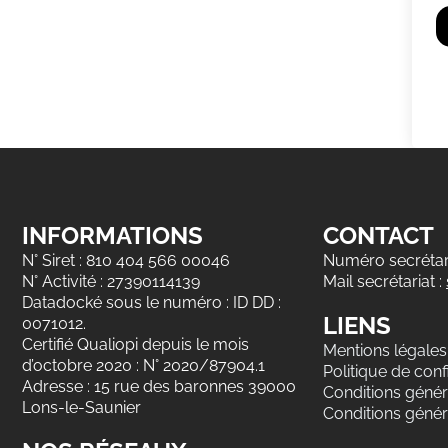
INFORMATIONS
CONTACT
N° Siret : 810 404 566 00046
Numéro secrétari
N° Activité : 27390114139
Mail secrétariat :
Datadocké sous le numéro : ID DD :
LIENS
0071012.
Certifié Qualiopi depuis le mois
Mentions légales
d’octobre 2020 : N° 2020/87904.1
Politique de confi
Adresse : 15 rue des baronnes 39000
Conditions généra
Lons-le-Saunier
Conditions génér