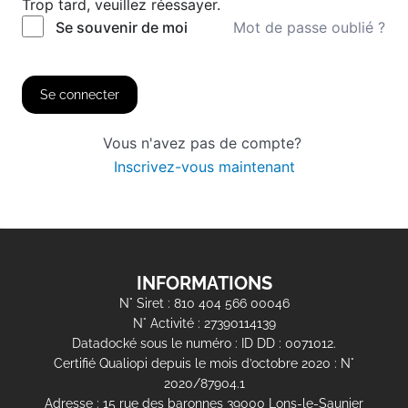
Trop tard, veuillez réessayer.
Mot de passe oublié ?
Se souvenir de moi
Se connecter
Vous n'avez pas de compte?
Inscrivez-vous maintenant
INFORMATIONS
N° Siret : 810 404 566 00046
N° Activité : 27390114139
Datadocké sous le numéro : ID DD : 0071012.
Certifié Qualiopi depuis le mois d’octobre 2020 : N°
2020/87904.1
Adresse : 15 rue des baronnes 39000 Lons-le-Saunier