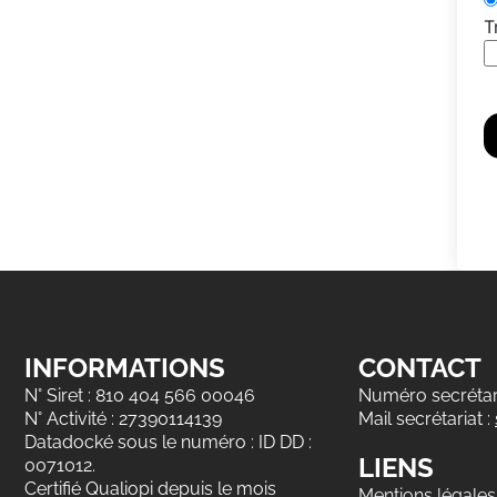
T
INFORMATIONS
CONTACT
N° Siret : 810 404 566 00046
Numéro secrétari
N° Activité : 27390114139
Mail secrétariat :
Datadocké sous le numéro : ID DD :
LIENS
0071012.
Certifié Qualiopi depuis le mois
Mentions légales