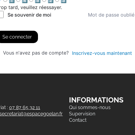
1️⃣
4️⃣
5️⃣
2️⃣
3️⃣
rop tard, veuillez réessayer.
Mot de passe oublié
Se souvenir de moi
Se connecter
Vous n'avez pas de compte?
Inscrivez-vous maintenant
INFORMATIONS
at :
07 87 65 32 11
Qui sommes-nous
secretariat@espacegoelan.fr
Supervision
Contact