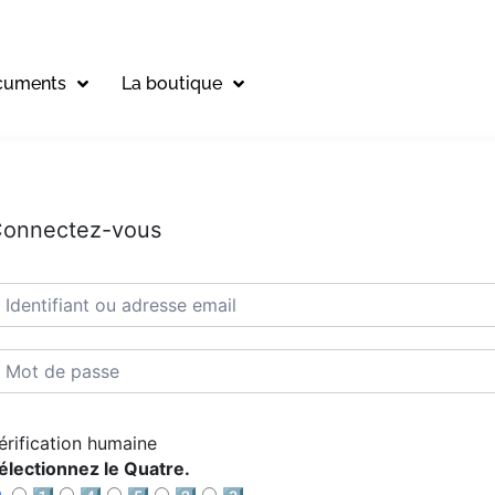
cuments
La boutique
onnectez-vous
érification humaine
électionnez le Quatre.