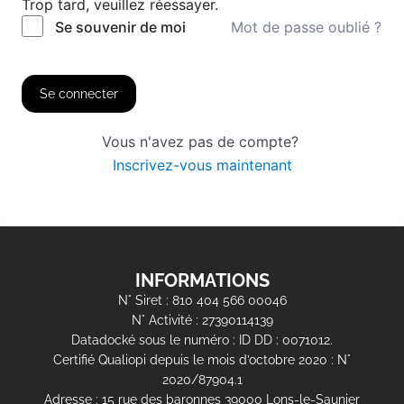
Trop tard, veuillez réessayer.
Mot de passe oublié ?
Se souvenir de moi
Se connecter
Vous n'avez pas de compte?
Inscrivez-vous maintenant
INFORMATIONS
N° Siret : 810 404 566 00046
N° Activité : 27390114139
Datadocké sous le numéro : ID DD : 0071012.
Certifié Qualiopi depuis le mois d’octobre 2020 : N°
2020/87904.1
Adresse : 15 rue des baronnes 39000 Lons-le-Saunier