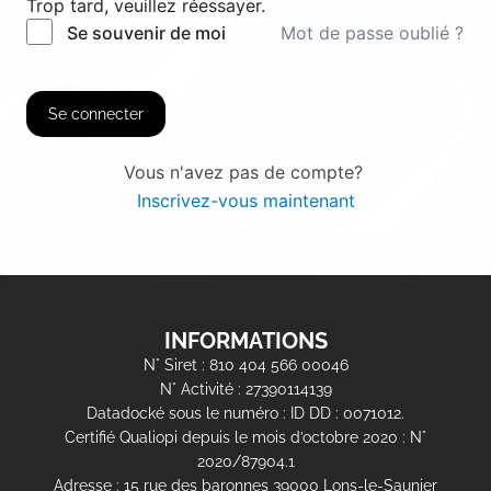
Trop tard, veuillez réessayer.
Mot de passe oublié ?
Se souvenir de moi
Se connecter
Vous n'avez pas de compte?
Inscrivez-vous maintenant
INFORMATIONS
N° Siret : 810 404 566 00046
N° Activité : 27390114139
Datadocké sous le numéro : ID DD : 0071012.
Certifié Qualiopi depuis le mois d’octobre 2020 : N°
2020/87904.1
Adresse : 15 rue des baronnes 39000 Lons-le-Saunier