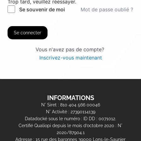
Trop tard, veuillez réessayer.
Mot de passe oublié ?
Se souvenir de moi
Se connecter
Vous n'avez pas de compte?
Inscrivez-vous maintenant
INFORMATIONS
N° Siret : 810 404 566 00046
N° Activité : 27390114139
Datadocké sous le numéro : ID DD : 0071012.
Certifié Qualiopi depuis le mois d’octobre 2020 : N°
2020/87904.1
Adresse : 15 rue des baronnes 39000 Lons-le-Saunier