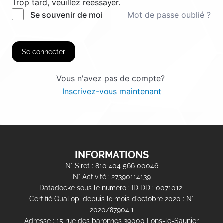
Trop tard, veuillez réessayer.
Mot de passe oublié ?
Se souvenir de moi
Se connecter
Vous n'avez pas de compte?
Inscrivez-vous maintenant
INFORMATIONS
N° Siret : 810 404 566 00046
N° Activité : 27390114139
Datadocké sous le numéro : ID DD : 0071012.
Certifié Qualiopi depuis le mois d’octobre 2020 : N°
2020/87904.1
Adresse : 15 rue des baronnes 39000 Lons-le-Saunier