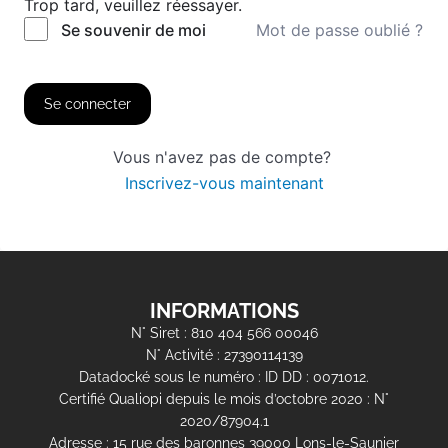
Trop tard, veuillez réessayer.
Mot de passe oublié ?
Se souvenir de moi
Se connecter
Vous n'avez pas de compte?
Inscrivez-vous maintenant
INFORMATIONS
N° Siret : 810 404 566 00046
N° Activité : 27390114139
Datadocké sous le numéro : ID DD : 0071012.
Certifié Qualiopi depuis le mois d’octobre 2020 : N°
2020/87904.1
Adresse : 15 rue des baronnes 39000 Lons-le-Saunier