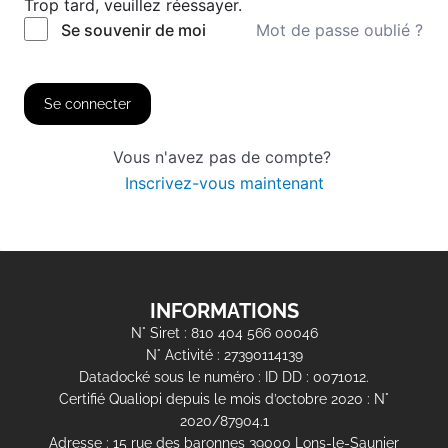
Trop tard, veuillez réessayer.
Mot de passe oublié ?
Se souvenir de moi
Se connecter
Vous n'avez pas de compte?
Inscrivez-vous maintenant
INFORMATIONS
N° Siret : 810 404 566 00046
N° Activité : 27390114139
Datadocké sous le numéro : ID DD : 0071012.
Certifié Qualiopi depuis le mois d’octobre 2020 : N°
2020/87904.1
Adresse : 15 rue des baronnes 39000 Lons-le-Saunier