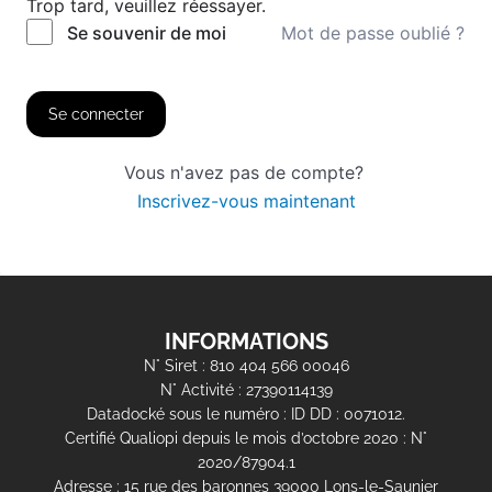
Trop tard, veuillez réessayer.
Mot de passe oublié ?
Se souvenir de moi
Se connecter
Vous n'avez pas de compte?
Inscrivez-vous maintenant
INFORMATIONS
N° Siret : 810 404 566 00046
N° Activité : 27390114139
Datadocké sous le numéro : ID DD : 0071012.
Certifié Qualiopi depuis le mois d’octobre 2020 : N°
2020/87904.1
Adresse : 15 rue des baronnes 39000 Lons-le-Saunier