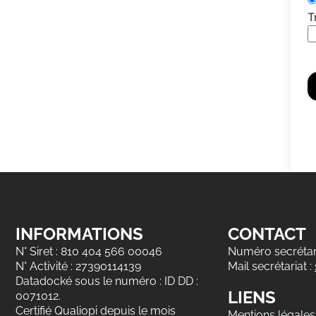
T
INFORMATIONS
CONTACT
N° Siret : 810 404 566 00046
Numéro secrétari
N° Activité : 27390114139
Mail secrétariat :
Datadocké sous le numéro : ID DD :
LIENS
0071012.
Certifié Qualiopi depuis le mois
Mentions légales