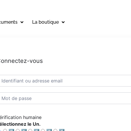
cuments
La boutique
onnectez-vous
érification humaine
électionnez le Un.