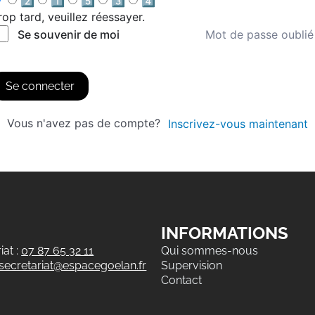
2️⃣
1️⃣
5️⃣
3️⃣
4️⃣
rop tard, veuillez réessayer.
Mot de passe oublié
Se souvenir de moi
Se connecter
Vous n'avez pas de compte?
Inscrivez-vous maintenant
INFORMATIONS
at :
07 87 65 32 11
Qui sommes-nous
secretariat@espacegoelan.fr
Supervision
Contact