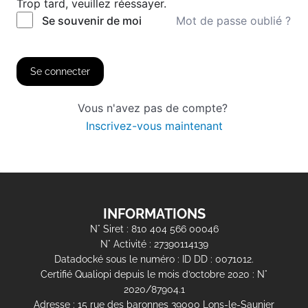
Trop tard, veuillez réessayer.
Mot de passe oublié ?
Se souvenir de moi
Se connecter
Vous n'avez pas de compte?
Inscrivez-vous maintenant
INFORMATIONS
N° Siret : 810 404 566 00046
N° Activité : 27390114139
Datadocké sous le numéro : ID DD : 0071012.
Certifié Qualiopi depuis le mois d’octobre 2020 : N°
2020/87904.1
Adresse : 15 rue des baronnes 39000 Lons-le-Saunier