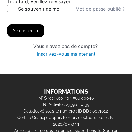
Trop tard, veuillez réessayer.
Mot de passe oublié ?
Se souvenir de moi
Se connecter
Vous n'avez pas de compte?
Inscrivez-vous maintenant
INFORMATIONS
N° Siret : 810 404 566 00046
N° Activité : 27390114139
Datadocké sous le numéro : ID DD : 0071012.
Certifié Qualiopi depuis le mois d’octobre 2020 : N°
2020/87904.1
Adresse : 15 rue des baronnes 39000 Lons-le-Saunier