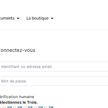
cuments
La boutique
onnectez-vous
érification humaine
électionnez le Trois.