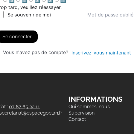
5️⃣
4️⃣
3️⃣
2️⃣
1️⃣
rop tard, veuillez réessayer.
Mot de passe oublié
Se souvenir de moi
Se connecter
Vous n'avez pas de compte?
Inscrivez-vous maintenant
INFORMATIONS
at :
07 87 65 32 11
Qui sommes-nous
secretariat@espacegoelan.fr
Supervision
Contact