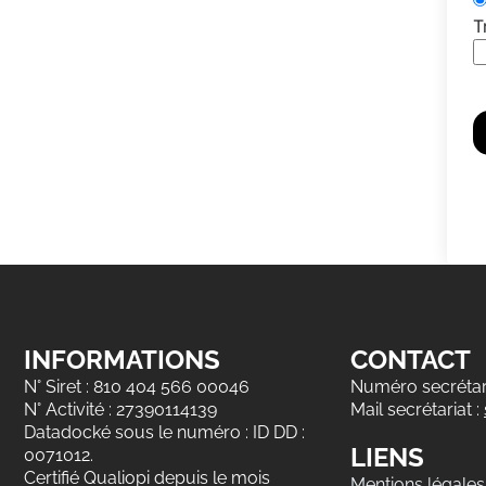
T
INFORMATIONS
CONTACT
N° Siret : 810 404 566 00046
Numéro secrétari
N° Activité : 27390114139
Mail secrétariat :
Datadocké sous le numéro : ID DD :
LIENS
0071012.
Certifié Qualiopi depuis le mois
Mentions légales