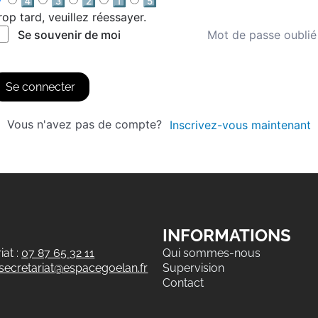
4️⃣
3️⃣
2️⃣
1️⃣
5️⃣
rop tard, veuillez réessayer.
Mot de passe oublié
Se souvenir de moi
Se connecter
Vous n'avez pas de compte?
Inscrivez-vous maintenant
INFORMATIONS
at :
07 87 65 32 11
Qui sommes-nous
secretariat@espacegoelan.fr
Supervision
Contact