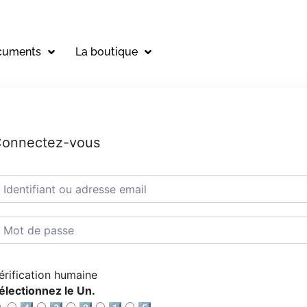
cuments
La boutique
onnectez-vous
érification humaine
électionnez le Un.