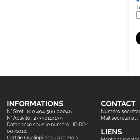
T
INFORMATIONS
CONTACT
N° Siret : 810 404 566 00046
Numéro secrétari
N° Activité : 27390114139
Mail secrétariat :
Datadocké sous le numéro : ID DD :
LIENS
0071012.
Certifié Qualiopi depuis le mois
Mentions légales