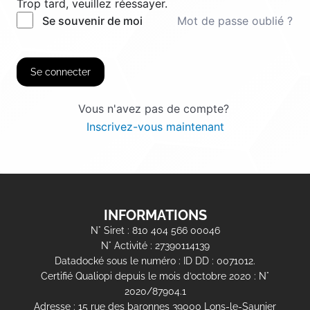
Trop tard, veuillez réessayer.
Mot de passe oublié ?
Se souvenir de moi
Se connecter
Vous n'avez pas de compte?
Inscrivez-vous maintenant
INFORMATIONS
N° Siret : 810 404 566 00046
N° Activité : 27390114139
Datadocké sous le numéro : ID DD : 0071012.
Certifié Qualiopi depuis le mois d’octobre 2020 : N°
2020/87904.1
Adresse : 15 rue des baronnes 39000 Lons-le-Saunier