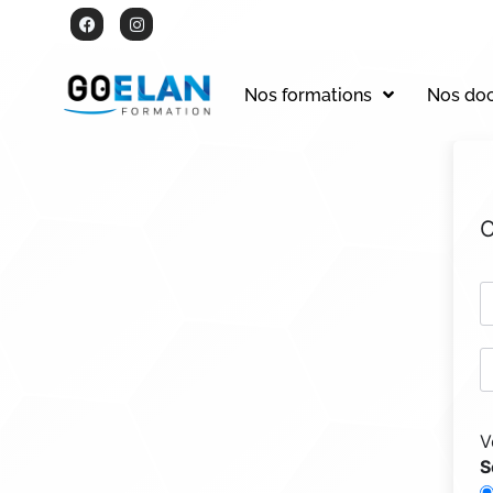
Nos formations
Nos do
C
V
S