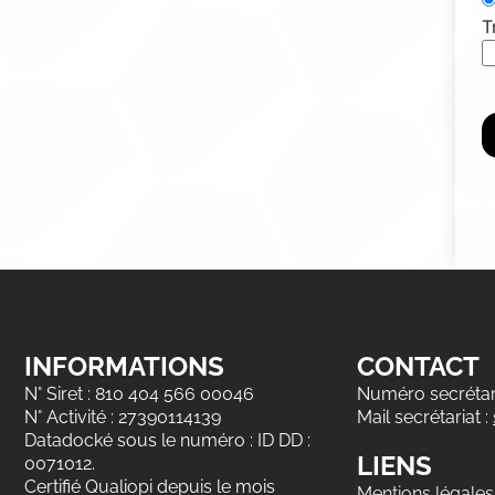
T
INFORMATIONS
CONTACT
N° Siret : 810 404 566 00046
Numéro secrétari
N° Activité : 27390114139
Mail secrétariat :
Datadocké sous le numéro : ID DD :
LIENS
0071012.
Certifié Qualiopi depuis le mois
Mentions légales