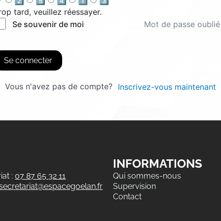
2️⃣
5️⃣
4️⃣
1️⃣
3️⃣
rop tard, veuillez réessayer.
Mot de passe oublié
Se souvenir de moi
Se connecter
Vous n'avez pas de compte?
Inscrivez-vous maintenant
INFORMATIONS
at :
07 87 65 32 11
Qui sommes-nous
secretariat@espacegoelan.fr
Supervision
Contact