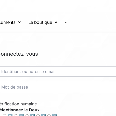
cuments
La boutique
···
onnectez-vous
érification humaine
électionnez le Deux.