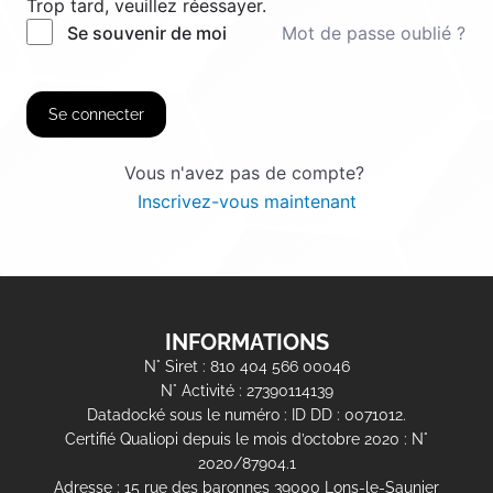
Trop tard, veuillez réessayer.
Mot de passe oublié ?
Se souvenir de moi
Se connecter
Vous n'avez pas de compte?
Inscrivez-vous maintenant
INFORMATIONS
N° Siret : 810 404 566 00046
N° Activité : 27390114139
Datadocké sous le numéro : ID DD : 0071012.
Certifié Qualiopi depuis le mois d’octobre 2020 : N°
2020/87904.1
Adresse : 15 rue des baronnes 39000 Lons-le-Saunier