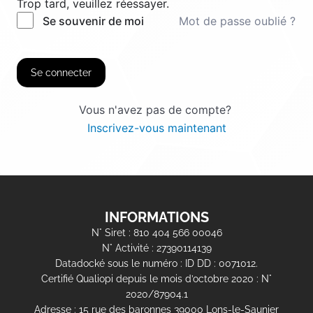
Trop tard, veuillez réessayer.
Mot de passe oublié ?
Se souvenir de moi
Se connecter
Vous n'avez pas de compte?
Inscrivez-vous maintenant
INFORMATIONS
N° Siret : 810 404 566 00046
N° Activité : 27390114139
Datadocké sous le numéro : ID DD : 0071012.
Certifié Qualiopi depuis le mois d’octobre 2020 : N°
2020/87904.1
Adresse : 15 rue des baronnes 39000 Lons-le-Saunier