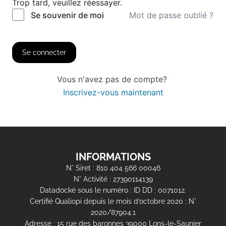
Trop tard, veuillez réessayer.
Mot de passe oublié ?
Se souvenir de moi
Se connecter
Vous n'avez pas de compte?
Inscrivez-vous maintenant
INFORMATIONS
N° Siret : 810 404 566 00046
N° Activité : 27390114139
Datadocké sous le numéro : ID DD : 0071012.
Certifié Qualiopi depuis le mois d’octobre 2020 : N°
2020/87904.1
Adresse : 15 rue des baronnes 39000 Lons-le-Saunier