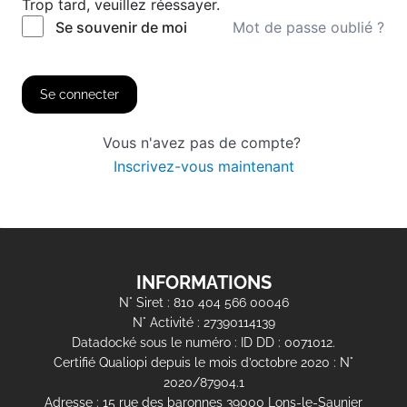
Trop tard, veuillez réessayer.
Mot de passe oublié ?
Se souvenir de moi
Se connecter
Vous n'avez pas de compte?
Inscrivez-vous maintenant
INFORMATIONS
N° Siret : 810 404 566 00046
N° Activité : 27390114139
Datadocké sous le numéro : ID DD : 0071012.
Certifié Qualiopi depuis le mois d’octobre 2020 : N°
2020/87904.1
Adresse : 15 rue des baronnes 39000 Lons-le-Saunier