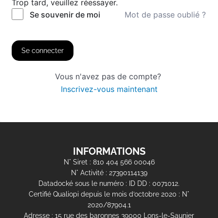
Trop tard, veuillez réessayer.
Mot de passe oublié ?
Se souvenir de moi
Se connecter
Vous n'avez pas de compte?
Inscrivez-vous maintenant
INFORMATIONS
N° Siret : 810 404 566 00046
N° Activité : 27390114139
Datadocké sous le numéro : ID DD : 0071012.
Certifié Qualiopi depuis le mois d’octobre 2020 : N°
2020/87904.1
Adresse : 15 rue des baronnes 39000 Lons-le-Saunier