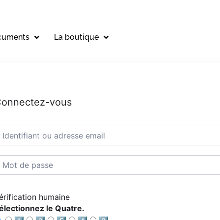
cuments
La boutique
onnectez-vous
érification humaine
électionnez le Quatre.