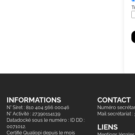
T
INFORMATIONS
CONTACT
N° Siret : 810 404 566 00046
Numéro secrétari
N° Activité : 27390114139
Mail secrétariat :
Datadocké sous le numéro : ID DD :
LIENS
0071012.
Certifié Qualiopi depuis le mois
Mentions légales