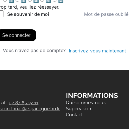
1️⃣
3️⃣
5️⃣
4️⃣
2️⃣
rop tard, veuillez réessayer.
Mot de passe oublié
Se souvenir de moi
Se connecter
Vous n'avez pas de compte?
Inscrivez-vous maintenant
INFORMATIONS
at :
07 87 65 32 11
Qui sommes-nous
secretariat@espacegoelan.fr
Supervision
Contact