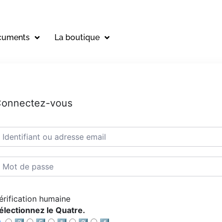
cuments
La boutique
onnectez-vous
érification humaine
électionnez le Quatre.