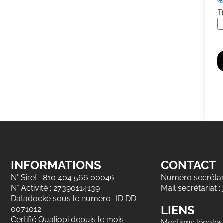
T
INFORMATIONS
CONTACT
N° Siret : 810 404 566 00046
Numéro secrétari
N° Activité : 27390114139
Mail secrétariat :
Datadocké sous le numéro : ID DD :
LIENS
0071012.
Certifié Qualiopi depuis le mois
Mentions légales