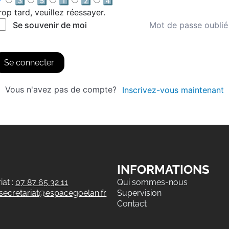
3️⃣
5️⃣
1️⃣
2️⃣
4️⃣
rop tard, veuillez réessayer.
Mot de passe oublié
Se souvenir de moi
Se connecter
Vous n'avez pas de compte?
Inscrivez-vous maintenant
INFORMATIONS
at :
07 87 65 32 11
Qui sommes-nous
secretariat@espacegoelan.fr
Supervision
Contact