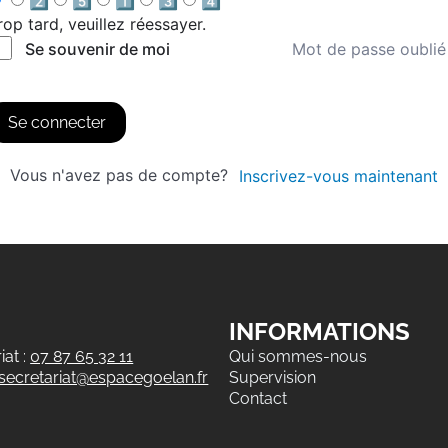
2️⃣
5️⃣
1️⃣
3️⃣
4️⃣
rop tard, veuillez réessayer.
Mot de passe oublié
Se souvenir de moi
Se connecter
Vous n'avez pas de compte?
Inscrivez-vous maintenant
INFORMATIONS
at :
07 87 65 32 11
Qui sommes-nous
secretariat@espacegoelan.fr
Supervision
Contact