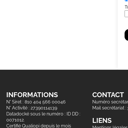
T
INFORMATIONS
CONTACT
N° Siret : 810 404 566 00046
Numéro secrétari
N° Activité : 27390114139
Mail secrétariat :
Datadocké sous le numéro : ID DD :
LIENS
0071012.
Certifié Qualiopi depuis le mois
Mentions légales