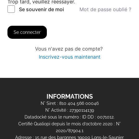
Trop tard, veuillez réessayer.
Mot de passe oublié ?
Se souvenir de moi
Se connecter
Vous n'avez pas de compte?
Inscrivez-vous maintenant
INFORMATIONS
N° Siret : 810 404 566 00046
N° Activité : 27390114139
Datadocké sous le numéro : ID DD : 0071012.
Certifié Qualiopi depuis le mois d’octobre 2020 : N°
2020/87904.1
Adresse : 15 rue des baronnes 39000 Lons-le-Saunier