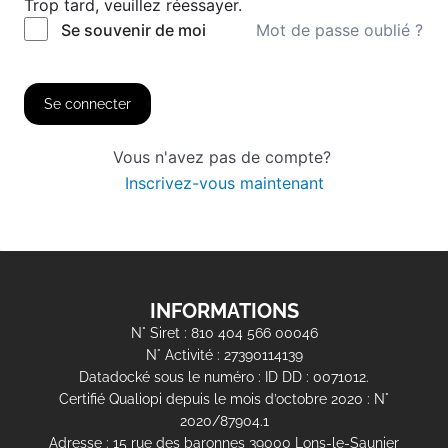
Trop tard, veuillez réessayer.
Mot de passe oublié ?
Se souvenir de moi
Se connecter
Vous n'avez pas de compte?
Inscrivez-vous maintenant
INFORMATIONS
N° Siret : 810 404 566 00046
N° Activité : 27390114139
Datadocké sous le numéro : ID DD : 0071012.
Certifié Qualiopi depuis le mois d’octobre 2020 : N°
2020/87904.1
Adresse : 15 rue des baronnes 39000 Lons-le-Saunier