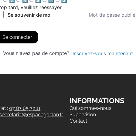
2️⃣
4️⃣
5️⃣
1️⃣
3️⃣
rop tard, veuillez réessayer.
Mot de passe oublié
Se souvenir de moi
Se connecter
Vous n'avez pas de compte?
Inscrivez-vous maintenant
INFORMATIONS
at :
07 87 65 32 11
Qui sommes-nous
secretariat@espacegoelan.fr
Supervision
Contact