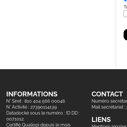
T
INFORMATIONS
CONTACT
N° Siret : 810 404 566 00046
Numéro secrétari
N° Activité : 27390114139
Mail secrétariat :
Datadocké sous le numéro : ID DD :
LIENS
0071012.
Certifié Qualiopi depuis le mois
Mentions légales