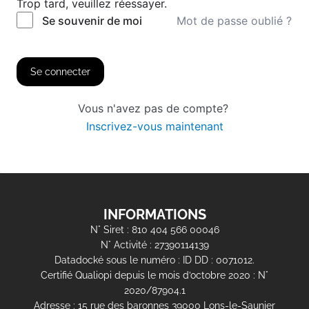
Trop tard, veuillez réessayer.
Mot de passe oublié ?
Se souvenir de moi
Se connecter
Vous n'avez pas de compte?
Inscrivez-vous maintenant
INFORMATIONS
N° Siret : 810 404 566 00046
N° Activité : 27390114139
Datadocké sous le numéro : ID DD : 0071012.
Certifié Qualiopi depuis le mois d’octobre 2020 : N°
2020/87904.1
Adresse : 15 rue des baronnes 39000 Lons-le-Saunier