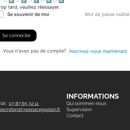
4️⃣
2️⃣
1️⃣
5️⃣
3️⃣
rop tard, veuillez réessayer.
Mot de passe oublié
Se souvenir de moi
Se connecter
Vous n'avez pas de compte?
Inscrivez-vous maintenant
INFORMATIONS
at :
07 87 65 32 11
Qui sommes-nous
secretariat@espacegoelan.fr
Supervision
Contact