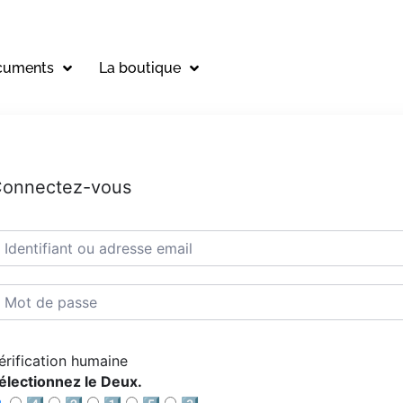
cuments
La boutique
onnectez-vous
érification humaine
électionnez le Deux.