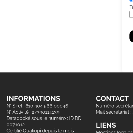
T
INFORMATIONS
CONTACT
N° Siret : 810 404 566 00046
Numéro secrétari
N° Activité : 27390114139
Mail secrétariat :
Datadocké sous le numéro : ID DD :
LIENS
0071012.
Certifié Qualiopi depuis le mois
Mentions légales