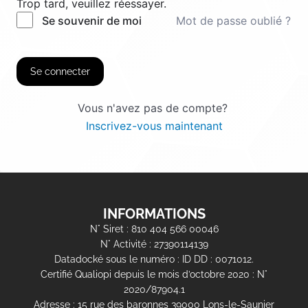
Trop tard, veuillez réessayer.
Mot de passe oublié ?
Se souvenir de moi
Se connecter
Vous n'avez pas de compte?
Inscrivez-vous maintenant
INFORMATIONS
N° Siret : 810 404 566 00046
N° Activité : 27390114139
Datadocké sous le numéro : ID DD : 0071012.
Certifié Qualiopi depuis le mois d’octobre 2020 : N°
2020/87904.1
Adresse : 15 rue des baronnes 39000 Lons-le-Saunier