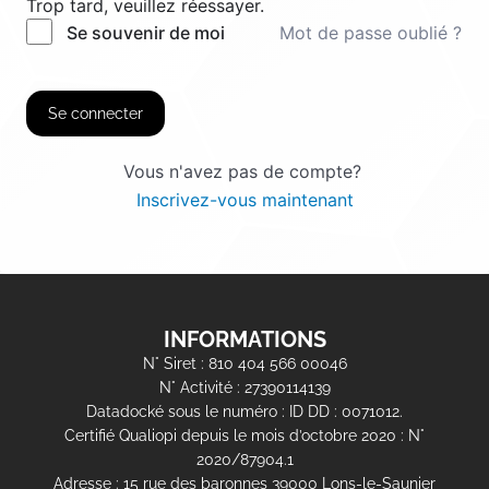
Trop tard, veuillez réessayer.
Mot de passe oublié ?
Se souvenir de moi
Se connecter
Vous n'avez pas de compte?
Inscrivez-vous maintenant
INFORMATIONS
N° Siret : 810 404 566 00046
N° Activité : 27390114139
Datadocké sous le numéro : ID DD : 0071012.
Certifié Qualiopi depuis le mois d’octobre 2020 : N°
2020/87904.1
Adresse : 15 rue des baronnes 39000 Lons-le-Saunier