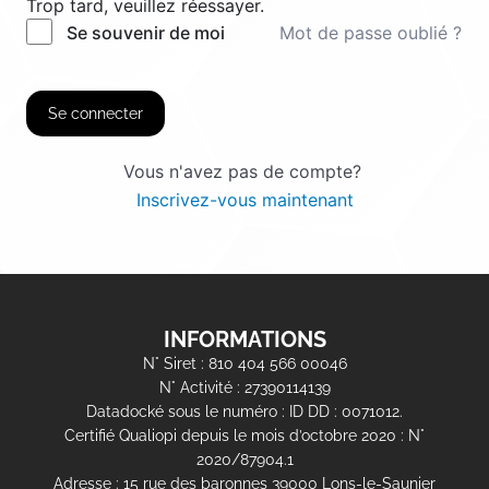
Trop tard, veuillez réessayer.
Mot de passe oublié ?
Se souvenir de moi
Se connecter
Vous n'avez pas de compte?
Inscrivez-vous maintenant
INFORMATIONS
N° Siret : 810 404 566 00046
N° Activité : 27390114139
Datadocké sous le numéro : ID DD : 0071012.
Certifié Qualiopi depuis le mois d’octobre 2020 : N°
2020/87904.1
Adresse : 15 rue des baronnes 39000 Lons-le-Saunier