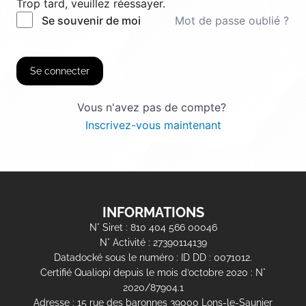
Trop tard, veuillez réessayer.
Mot de passe oublié ?
Se souvenir de moi
Se connecter
Vous n'avez pas de compte?
Inscrivez-vous maintenant
INFORMATIONS
N° Siret : 810 404 566 00046
N° Activité : 27390114139
Datadocké sous le numéro : ID DD : 0071012.
Certifié Qualiopi depuis le mois d’octobre 2020 : N°
2020/87904.1
Adresse : 15 rue des baronnes 39000 Lons-le-Saunier