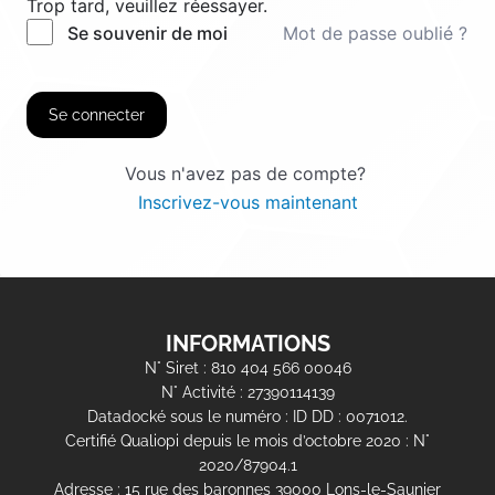
Trop tard, veuillez réessayer.
Mot de passe oublié ?
Se souvenir de moi
Se connecter
Vous n'avez pas de compte?
Inscrivez-vous maintenant
INFORMATIONS
N° Siret : 810 404 566 00046
N° Activité : 27390114139
Datadocké sous le numéro : ID DD : 0071012.
Certifié Qualiopi depuis le mois d’octobre 2020 : N°
2020/87904.1
Adresse : 15 rue des baronnes 39000 Lons-le-Saunier