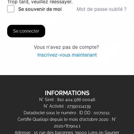
Trop tard, veuillez réessayer.
Mot de passe oublié ?
Se souvenir de moi
Se connecter
Vous n'avez pas de compte?
Inscrivez-vous maintenant
INFORMATIONS
N° Siret : 810 404 566 00046
N° Activité : 27390114139
Datadocké sous le numéro : ID DD : 0071012.
Certifié Qualiopi depuis le mois d’octobre 2020 : N°
2020/87904.1
Adresse : 15 rue des baronnes 39000 Lons-le-Saunier